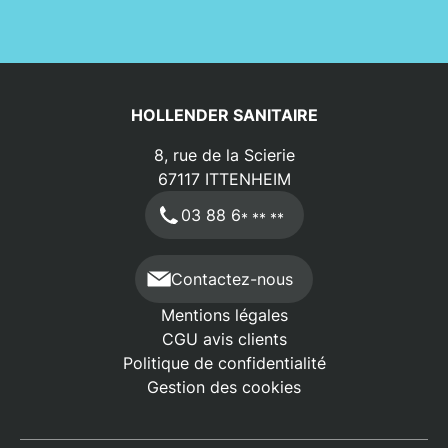
adapté à votre configuration ? Quels matériaux
garantiront performance et longévité ? Quelles
sont les étapes clés d'une installation réussie ?
Découvrez notre analyse experte pour
transformer votre espace de bain en un
HOLLENDER SANITAIRE
environnement alliant fonctionnalité, confort et
8, rue de la Scierie
raffinement.
67117
ITTENHEIM
03 88 6
* ** **
Contactez-nous
Mentions légales
CGU avis clients
Politique de confidentialité
Gestion des cookies