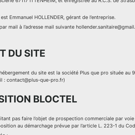
 Scierie 67117 ITTENHEIM, et enregistrée au R.C.S. de Stra
est Emmanuel HOLLENDER, gérant de l’entreprise.
ar mail à l’adresse mail suivante
hollender.sanitaire@gmai
 DU SITE
’hébergement du site est la société
Plus que pro
située au 
l :
contact@plus-que-pro.fr
)
SITION BLOCTEL
ant pas faire l’objet de prospection commerciale par voie 
pposition au démarchage prévue par l’article L. 223-1 du C