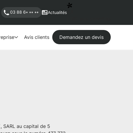
4,8
03 88 6
Actualités
* ** **
| 182 avis contrôlés
reprise
Avis clients
Demandez un devis
 SARL au capital de 5